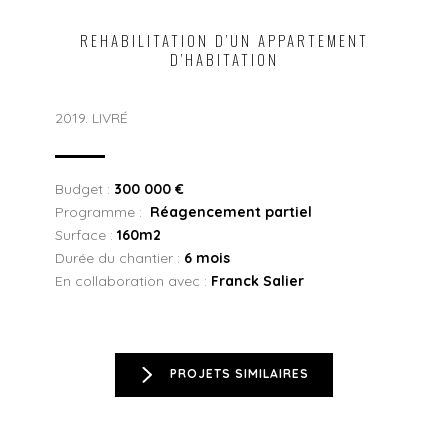
REHABILITATION D’UN APPARTEMENT
D’HABITATION
2019. LIVRÉ
Budget :
300 000 €
Programme :
Réagencement partiel
Surface :
160m2
Durée du chantier :
6 mois
En collaboration avec :
Franck Salier
PROJETS SIMILAIRES